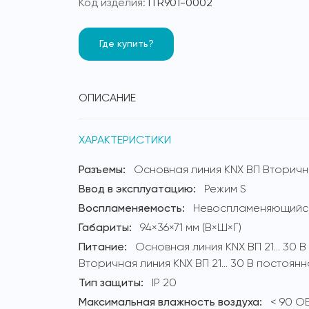
Код изделия:
ITR901-0002
Где купить?
ОПИСАНИЕ
ХАРАКТЕРИСТИКИ
Разъемы:
Основная линия KNX ВП Вторичн
Ввод в эксплуатацию:
Режим S
Воспламеняемость:
Невоспламеняющийся
Габариты:
94×36×71 мм (В×Ш×Г)
Питание:
Основная линия KNX ВП 21… 30 В
Вторичная линия KNX ВП 21… 30 В постоянн
Тип защиты:
IP 20
Максимальная влажность воздуха:
< 90 О