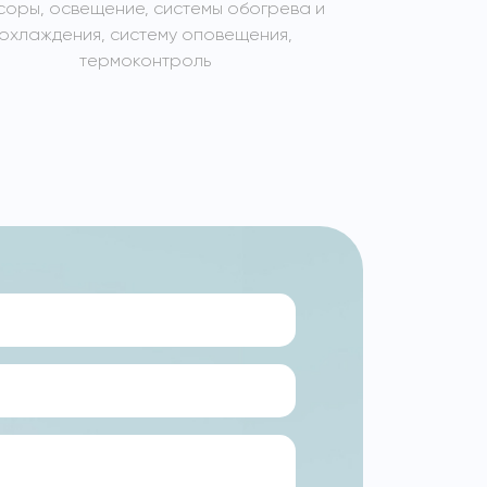
соры, освещение, системы обогрева и
сенсоры, осв
охлаждения, систему оповещения,
охлажден
термоконтроль