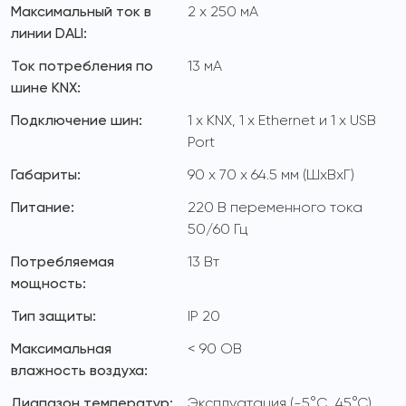
Максимальный ток в
2 x 250 мА
линии DALI:
Ток потребления по
13 мА
шине KNX:
Подключение шин:
1 x KNX, 1 x Ethernet и 1 x USB
Port
Габариты:
90 x 70 x 64.5 мм (ШхВхГ)
Питание:
220 В переменного тока
50/60 Гц
Потребляемая
13 Вт
мощность:
Тип защиты:
IP 20
Максимальная
< 90 ОВ
влажность воздуха:
Диапазон температур:
Эксплуатация (-5°C...45°C)