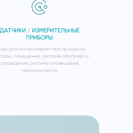
ДАТЧИКИ / ИЗМЕРИТЕЛЬНЫЕ
СИСТЕ
ПРИБОРЫ
ный дом контролирует все процессы:
Умный дом к
соры, освещение, системы обогрева и
сенсоры, осв
охлаждения, систему оповещения,
охлажден
термоконтроль