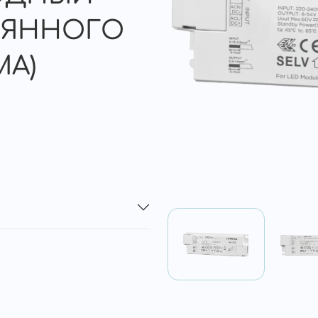
ОЯННОГО
МА)