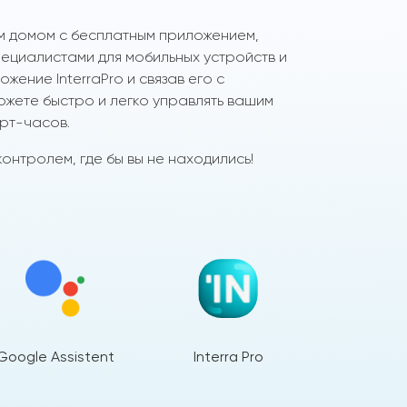
м домом с бесплатным приложением,
циалистами для мобильных устройств и
жение InterraPro и связав его с
ожете быстро и легко управлять вашим
рт-часов.
онтролем, где бы вы не находились!
Google Assistent
Interra Pro