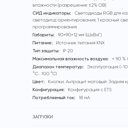
влажности (разрешение ±2% ОВ)
СИД индикаторы:
Светодиоды RGB для каж
светодиод ориентирования; 1 красный св
программирования
Габариты:
90×90×12 мм (ШхВхГ)
Питание:
Источник питания KNX
Тип защиты:
IP 20
Максимальная влажность воздуха:
< 90 %
Диапазон температур:
Эксплуатация (-10 
°C... 100 °C)
Цвет:
Кнопки: Антрацит матовый. Задняя
Конфигурация:
Конфигурация с ETS
Потребляемый ток:
18 мА
ЗАГРУЗКИ