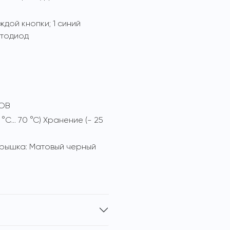
дой кнопки; 1 синий
етодиод
 ОВ
°C... 70 °C) Хранение (- 25
 крышка: Матовый черный