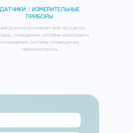
ДАТЧИКИ / ИЗМЕРИТЕЛЬНЫЕ
СИСТЕ
ПРИБОРЫ
ный дом контролирует все процессы:
Умный дом к
соры, освещение, системы обогрева и
сенсоры, осв
охлаждения, систему оповещения,
охлажден
термоконтроль