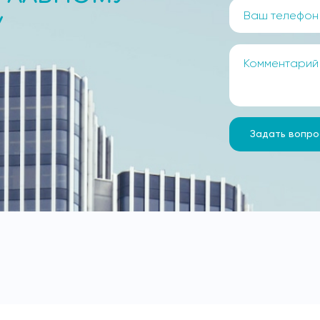
У
Задать вопро