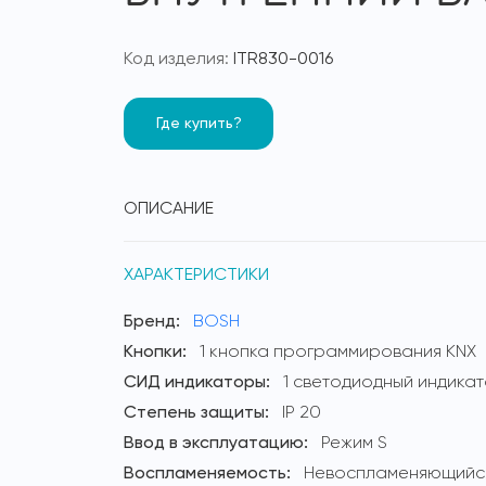
Код изделия:
ITR830-0016
Где купить?
ОПИСАНИЕ
ХАРАКТЕРИСТИКИ
Бренд:
BOSH
Кнопки:
1 кнопка программирования KNX
СИД индикаторы:
1 светодиодный индика
Степень защиты:
IP 20
Ввод в эксплуатацию:
Режим S
Воспламеняемость:
Невоспламеняющийся