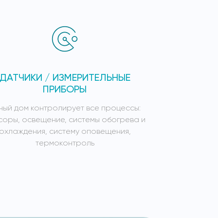
ДАТЧИКИ / ИЗМЕРИТЕЛЬНЫЕ
СИСТЕ
ПРИБОРЫ
ный дом контролирует все процессы:
Умный дом к
соры, освещение, системы обогрева и
сенсоры, осв
охлаждения, систему оповещения,
охлажден
термоконтроль