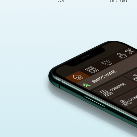
iOS
android