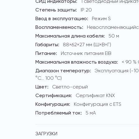
СИД индикаторы:
1 светодиодный индика
Степень защиты:
IP 20
Ввод в эксплуатацию:
Режим S
Воспламеняемость:
Невоспламеняющийся
Максимальная длина кабеля:
50 м
Габариты:
88×62×27 мм (Ш×В×Г)
Питание:
Источник питания EIB
Максимальная влажность воздуха:
< 90 %
Диапазон температур:
Эксплуатация (-10
°C… 100 °C)
Цвет:
Светло-серый
Сертификация:
Сертификат KNX
Конфигурация:
Конфигурация с ETS
Потребляемый ток:
5 мА
ЗАГРУЗКИ