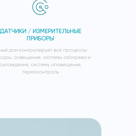
ДАТЧИКИ / ИЗМЕРИТЕЛЬНЫЕ
СИСТЕ
ПРИБОРЫ
ный дом контролирует все процессы:
Умный дом к
соры, освещение, системы обогрева и
сенсоры, осв
охлаждения, систему оповещения,
охлажден
термоконтроль