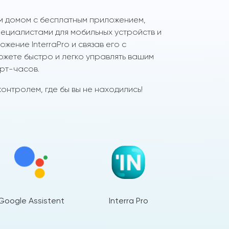
м домом с бесплатным приложением,
циалистами для мобильных устройств и
жение InterraPro и связав его с
ожете быстро и легко управлять вашим
рт-часов.
онтролем, где бы вы не находились!
Google Assistent
Interra Pro