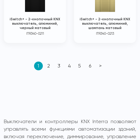
iSwitch+ - 2-кнопочный KNX
iSwitch+ - 2-кнопочный KNX
выключатель, алюминий,
выключатель, алюминий,
черный матовый
шампань матовый
ITR340-0211
ITR340-0213
1
2
3
4
5
6
>
Выключатели и контроллеры KNX Interra позволяют
управлять всеми функциями автоматизации зданий,
включая переключение, диммирование, управление