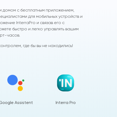
м домом с бесплатным приложением,
циалистами для мобильных устройств и
жение InterraPro и связав его с
ожете быстро и легко управлять вашим
рт-часов.
онтролем, где бы вы не находились!
Google Assistent
Interra Pro