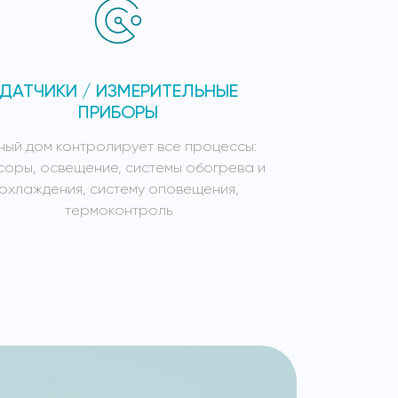
ДАТЧИКИ / ИЗМЕРИТЕЛЬНЫЕ
СИСТЕ
ПРИБОРЫ
ный дом контролирует все процессы:
Умный дом к
соры, освещение, системы обогрева и
сенсоры, осв
охлаждения, систему оповещения,
охлажден
термоконтроль