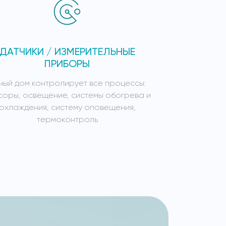
ДАТЧИКИ / ИЗМЕРИТЕЛЬНЫЕ
СИСТЕ
ПРИБОРЫ
ный дом контролирует все процессы:
Умный дом к
соры, освещение, системы обогрева и
сенсоры, осв
охлаждения, систему оповещения,
охлажден
термоконтроль