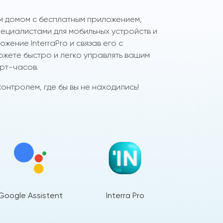
м домом с бесплатным приложением,
циалистами для мобильных устройств и
жение InterraPro и связав его с
ожете быстро и легко управлять вашим
рт-часов.
онтролем, где бы вы не находились!
Google Assistent
Interra Pro